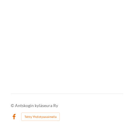
©
Antskogin kyläseura Ry
Tehty Yhdistysavaimella
Facebook