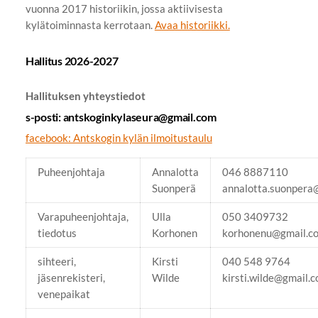
vuonna 2017 historiikin, jossa aktiivisesta
kylätoiminnasta kerrotaan.
Avaa historiikki.
Hallitus 2026-2027
Hallituksen yhteystiedot
s-posti: antskoginkylaseura@gmail.com
facebook: Antskogin kylän ilmoitustaulu
Puheenjohtaja
Annalotta
046 8887110
Suonperä
annalotta.suonpera
Varapuheenjohtaja,
Ulla
050 3409732
tiedotus
Korhonen
korhonenu@gmail.c
sihteeri,
Kirsti
040 548 9764
jäsenrekisteri,
Wilde
kirsti.wilde@gmail.
venepaikat