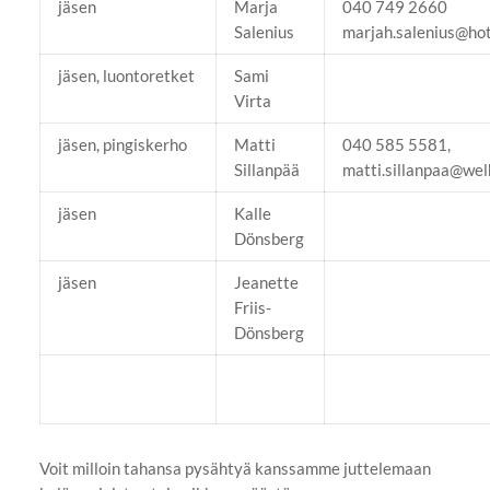
jäsen
Marja
040 749 2660
Salenius
marjah.salenius@ho
jäsen, luontoretket
Sami
Virta
jäsen, pingiskerho
Matti
040 585 5581,
Sillanpää
matti.sillanpaa@we
jäsen
Kalle
Dönsberg
jäsen
Jeanette
Friis-
Dönsberg
Voit milloin tahansa pysähtyä kanssamme juttelemaan