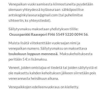
Venepaikan vuokraamisesta kiinnostuneita pyydetään
olemaan yhteydessä kyläseuraan sähköpostitse
antskoginkylaseura@gmail.com (tai puhelimitse
sihteeriin, ks yhteystiedot).
Säilytysmaksu maksetaan yhdistyksen tilille:
Osuuspankki Raasepori FI46 5549 5220 0094 56
.
Muista lisätä viitekenttään vuokraajan nimi ja
venepaikan numero. Säilytysmaksu on maksettava
toukokuun loppuun mennessä.
Maksukehoituksesta
peritään 5 €:n lisämaksu.
Veneet, joiden omistajaa ei tiedetä tai joiden säilytystä ei
ole maksettu kahden kehoituksen jälkeen siirretään pois
venerannasta heinäkuun aikana.
Venepaikkojen edelleenvuokraus on kielletty.