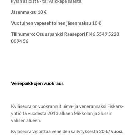
kylän asioista - tai vaikkapa säästä.
Jäsenmaksu 10 €
Vuotuinen vapaaehtoinen jäsenmaksu 10 €
Tilinumero: Osuuspankki Raasepori FI46 5549 5220
0094 56
Venepaikkojen vuokraus
Kyläseura on vuokrannut uima- ja venerannaksi Fiskars-
yhtiöltä vuodesta 2013 alkaen Mikkolan ja Slussin
välisen alueen.
Kyläseura veloittaa veneiden säilytyksestä
20 €/ vuosi.