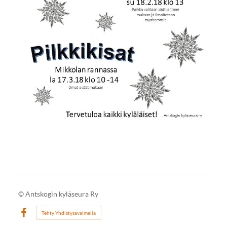
©
Antskogin kyläseura Ry
Tehty Yhdistysavaimella
Facebook